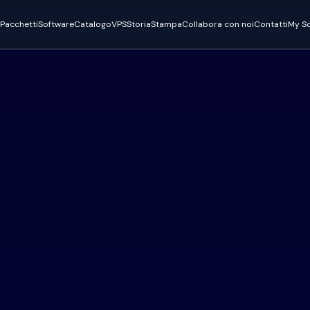
Pacchetti
Software
Catalogo
VPS
Storia
Stampa
Collabora con noi
Contatti
My So