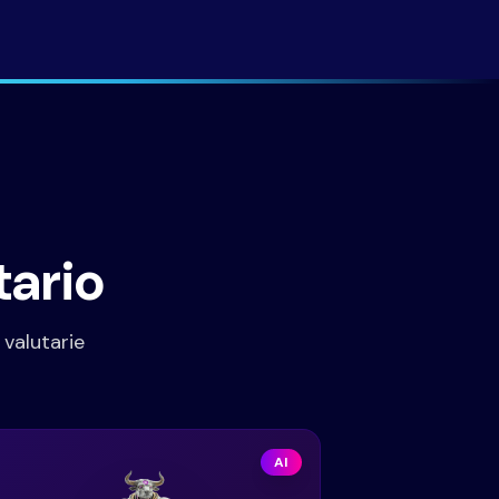
tario
 valutarie
AI