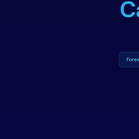
C
Fore