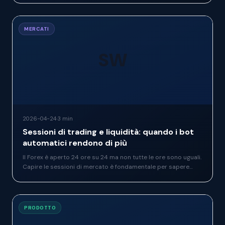
errori più comuni.
MERCATI
SW
2026-04-24
·
3 min
Sessioni di trading e liquidità: quando i bot
automatici rendono di più
Il Forex è aperto 24 ore su 24 ma non tutte le ore sono uguali.
Capire le sessioni di mercato è fondamentale per sapere
perché un EA opera di più in certi momenti — e perché
questo è corretto.
PRODOTTO