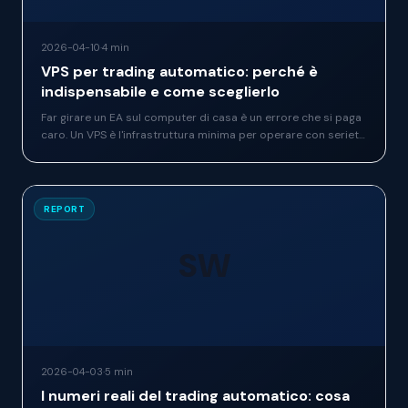
2026-04-10
·
4 min
VPS per trading automatico: perché è
indispensabile e come sceglierlo
Far girare un EA sul computer di casa è un errore che si paga
caro. Un VPS è l'infrastruttura minima per operare con serietà
— ecco cosa guardare quando si sceglie e perché non tutti i
VPS sono uguali.
REPORT
SW
2026-04-03
·
5 min
I numeri reali del trading automatico: cosa