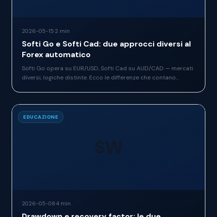
2026-05-15
·
2 min
Softi Go e Softi Cad: due approcci diversi al
Forex automatico
Softi Go opera su EUR/USD, Softi Cad su AUD/CAD — mercati
diversi, logiche distinte. Ecco le differenze che contano
davvero per scegliere il sistema giusto.
EDUCAZIONE
SW
2026-05-08
·
4 min
Drawdown e recovery factor: le due