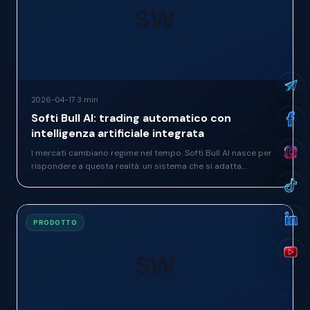
SW
2026-04-17
·
3 min
Softi Bull AI: trading automatico con
intelligenza artificiale integrata
I mercati cambiano regime nel tempo. Softi Bull AI nasce per
rispondere a questa realtà: un sistema che si adatta
automaticamente alle condizioni correnti, senza richiedere
ricalibrazione manuale.
PRODOTTO
SW