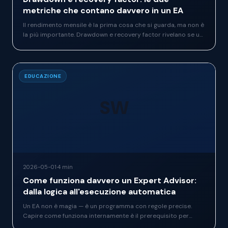
metriche che contano davvero in un EA
Il rendimento mensile è la prima cosa che si guarda, ma non è
la più importante. Drawdown e recovery factor rivelano se un
sistema è davvero sostenibile — o se è solo bello sul grafico.
EDUCAZIONE
SW
2026-05-01
·
4 min
Come funziona davvero un Expert Advisor:
dalla logica all'esecuzione automatica
Un EA non è magia — è un programma con regole precise.
Capire come funziona internamente è il prerequisito per
usarlo bene, interpretarne i risultati e non commettere gli