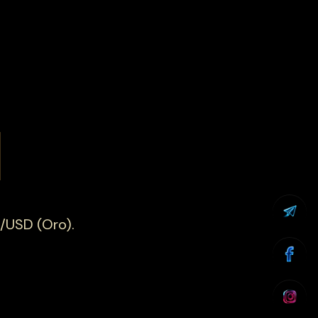
l
U/USD (Oro).